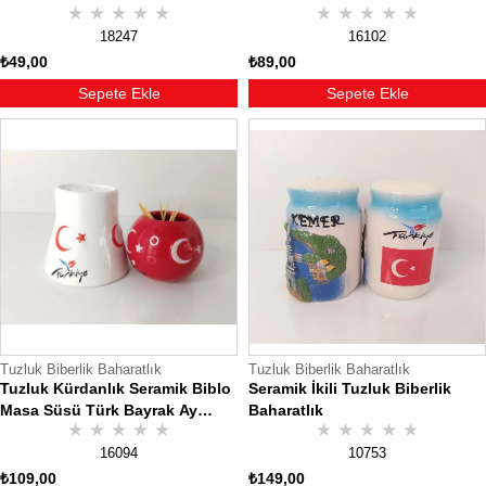
★
★
★
★
★
★
★
★
★
★
Masası Aksesuarı | Şık ve
Dayanıklı Tasarım
18247
16102
₺49,00
₺89,00
Sepete Ekle
Sepete Ekle
Tuzluk Biberlik Baharatlık
Tuzluk Biberlik Baharatlık
Tuzluk Kürdanlık Seramik Biblo
Seramik İkili Tuzluk Biberlik
Masa Süsü Türk Bayrak Ay
Baharatlık
★
★
★
★
★
★
★
★
★
★
Yıldız hediye
16094
10753
₺109,00
₺149,00