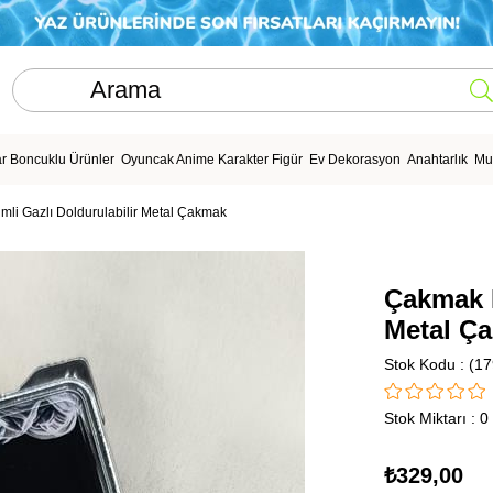
r Boncuklu Ürünler
Oyuncak Anime Karakter Figür
Ev Dekorasyon
Anahtarlık
Mu
li Gazlı Doldurulabilir Metal Çakmak
Çakmak R
Metal Ç
Stok Kodu
(17
Stok Miktarı
:
0
₺329,00