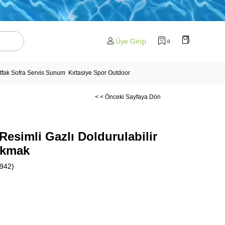
Üye Girişi
0
tfak Sofra Servis Sunum
Kırtasiye Spor Outdoor
< < Önceki Sayfaya Dön
esimli Gazlı Doldurulabilir
akmak
942)