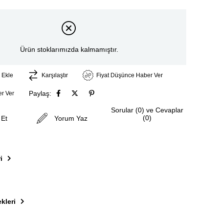
Ürün stoklarımızda kalmamıştır.
 Ekle
Karşılaştır
Fiyat Düşünce Haber Ver
Paylaş:
r Ver
Sorular (0) ve Cevaplar
(0)
 Et
Yorum Yaz
i
kleri