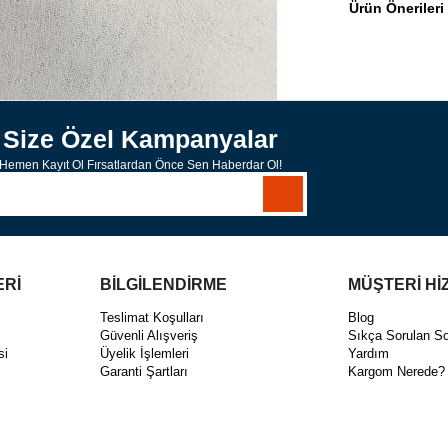
Ürün Önerileri
Size Özel Kampanyalar
Hemen Kayıt Ol Fırsatlardan Önce Sen Haberdar Ol!
ERİ
BİLGİLENDİRME
MÜŞTERİ Hİ
ı
Teslimat Koşulları
Blog
Güvenli Alışveriş
Sıkça Sorulan So
si
Üyelik İşlemleri
Yardım
Garanti Şartları
Kargom Nerede?