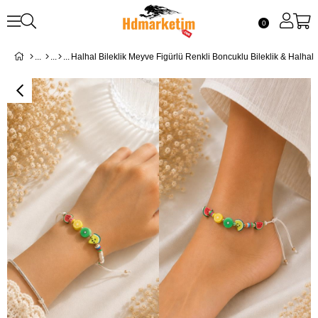
0
Halhal Bileklik Meyve Figürlü Renkli Boncuklu Bileklik & Halhal