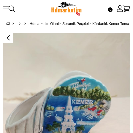
0
Hdmarketim Otantik Seramik Peçetelik Kürdanlık Kemer Temalı El İşi Boyama