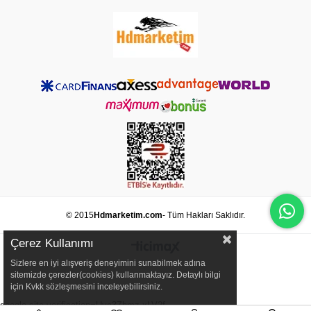
© 2015
Hdmarketim.com
- Tüm Hakları Saklıdır.
Çerez Kullanımı
Sizlere en iyi alışveriş deneyimini sunabilmek adına
sitemizde çerezler(cookies) kullanmaktayız. Detaylı bilgi
için Kvkk sözleşmesini inceleyebilirsiniz.
google-site-verification=Uvc3Zhmz-xLV2f-