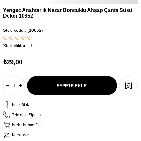
Yengeç Anahtarlık Nazar Boncuklu Ahşap Çanta Süsü
Dekor 10852
Stok Kodu
(10852)
Stok Miktarı
:
1
₺29,00
Kritik Stok
Telefonla Sipariş
İstek Listeme Ekle
Karşılaştır